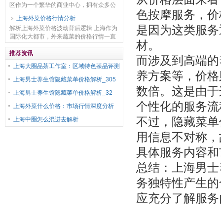
区作为一个繁华的商业中心，拥有众多公
色按摩服务，价格
司和办公楼，对于上班族来说，找到一个
上海外菜价格行情分析
宜人的茶馆喝茶放松身心，既能品味美味
是因为这类服务
解析上海外菜价格波动背后逻辑 上海作为
的茶饮，又能感...
国际化大都市，外来蔬菜的价格行情一直
材。
备受关注。外菜价格受多种因素影响，供
应端首当其冲。比如，山东是上海重要的
推荐资讯
而涉及到高端的
蔬菜供应地之一...
上海大圈品茶工作室：区域特色茶品评测
养方案等，价格
上海男士养生馆隐藏菜单价格解析_305
数倍。这是由于
上海男士养生馆隐藏菜单价格解析_32
个性化的服务流
上海外菜什么价格：市场行情深度分析
不过，隐藏菜单
上海中圈怎么混进去解析
用信息不对称，
具体服务内容和
总结：上海男士
务独特性产生的
应充分了解服务