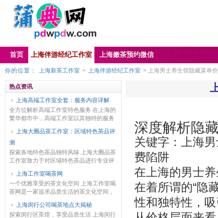
首页
上海伴游经纪工作室
上海嫩茶预约微信
你的位置：
上海新茶工作室
>
上海伴游经纪工作室
> 上海男士养生馆隐藏菜单价
热点资讯
上海高端工作室全套：服务内容详解
全方位解析高端工作室特色服务 在上海的
繁华都市中，高端工作室以其独特的服务
深度解析隐
吸引着众多客户。下面为您详细介绍其全
上海大圈品茶工作室：区域特色茶品评
套服务内容。 首先是形象设计服务。专业
关键字：上海男
测
的造型师会根...
探索各地特色茶品独特风味 上海大圈品茶
费陷阱
工作室致力于对区域特色茶品进行专业评
测。在茶品的选择上，工作室广泛搜罗来
在上海的男士养
上海工作室喝茶网
自不同产区的茶叶，无论是声名远扬的传
一个优雅享受的茶文化空间 上海工作室喝
在着所谓的“隐
统茶区，还是小...
茶网是一家追求品质生活的茶文化空间，
性和独特性，吸
致力于给人们带来舒适而独特的喝茶体
上海闵行公司喝茶地点大揭秘
验。作为一个集工作、休闲和社交于一体
探索闵行区茶馆，享受品质生活 上海闵行
从价格层面来看
的场所，我们以高...