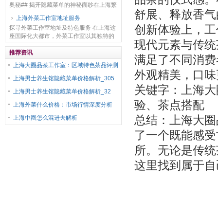
奥秘## 揭开隐藏菜单的神秘面纱在上海繁
舒展、释放香气
华的都市中，男士养生馆林立，而其中一
上海外菜工作室地址服务
些隐藏菜单更是充满了神秘色彩。这些隐
创新体验上，工
探寻外菜工作室地址及特色服务 在上海这
藏菜单并非...
座国际化大都市，外菜工作室以其独特的
现代元素与传统
美食魅力吸引着众多食客。外菜工作室地
址服务是一项极为贴心且重要的服务内
推荐资讯
满足了不同消费
容。 对于想要品...
上海大圈品茶工作室：区域特色茶品评测
外观精美，口味
上海男士养生馆隐藏菜单价格解析_305
关键字：上海大
上海男士养生馆隐藏菜单价格解析_32
验、茶点搭配
上海外菜什么价格：市场行情深度分析
总结：上海大圈
上海中圈怎么混进去解析
了一个既能感受
所。无论是传统
这里找到属于自