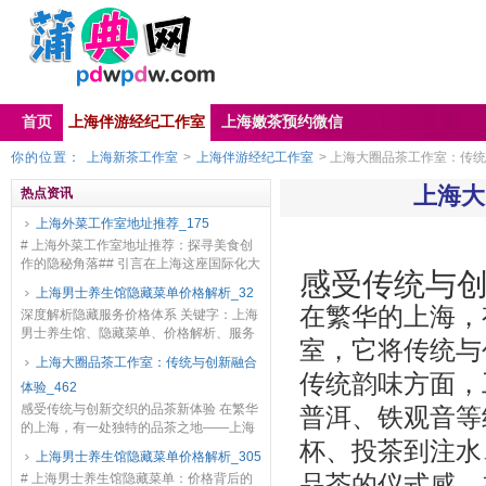
首页
上海伴游经纪工作室
上海嫩茶预约微信
你的位置：
上海新茶工作室
>
上海伴游经纪工作室
> 上海大圈品茶工作室：传统
上海大
热点资讯
上海外菜工作室地址推荐_175
# 上海外菜工作室地址推荐：探寻美食创
作的隐秘角落## 引言在上海这座国际化大
感受传统与
都市，外菜工作室如雨后春笋般涌现，为
上海男士养生馆隐藏菜单价格解析_32
美食爱好者和专业厨师提供了独特的创作
在繁华的上海，
深度解析隐藏服务价格体系 关键字：上海
空间。这些...
男士养生馆、隐藏菜单、价格解析、服务
室，它将传统与
项目、消费陷阱 在上海的男士养生馆市场
上海大圈品茶工作室：传统与创新融合
中，除了明面上的服务菜单，往往还存在
传统韵味方面，
体验_462
着所谓的“隐...
感受传统与创新交织的品茶新体验 在繁华
普洱、铁观音等
的上海，有一处独特的品茶之地——上海
杯、投茶到注水
大圈品茶工作室，它将传统与创新完美融
上海男士养生馆隐藏菜单价格解析_305
合，为茶客带来别具一格的体验。 传统韵
# 上海男士养生馆隐藏菜单：价格背后的
品茶的仪式感。
味方面，工作...