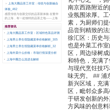
都市，男士 SPA 市场发展迅速，各类 SPA
上海大圈品茶工作室：传统与创新融合
馆如雨后春笋般涌现。从...
南京西路附近的
体验_462
业氛围浓厚。工
感受传统与创新交织的品茶新体验 在繁华
的上海，有一处独特的品茶之地——上海
素，为厨师们提
大圈品茶工作室，它将传统与创新完美融
合，为茶客带来别具一格的体验。 传统韵
推荐资讯
品尝到精致的法
味方面，工作...
上海大圈品茶工作室：区域特色茶品评测
徐汇区：历史与
上海男士养生馆隐藏菜单价格解析_305
也是外菜工作室
上海男士养生馆隐藏菜单价格解析_32
区，周边绿树成
上海外菜什么价格：市场行情深度分析
和特色，充满了
上海中圈怎么混进去解析
与现代烹饪技巧
味无穷。 ##
新兴区域，充满
区，毗邻众多高
于研发创新的外
方风味的创意料