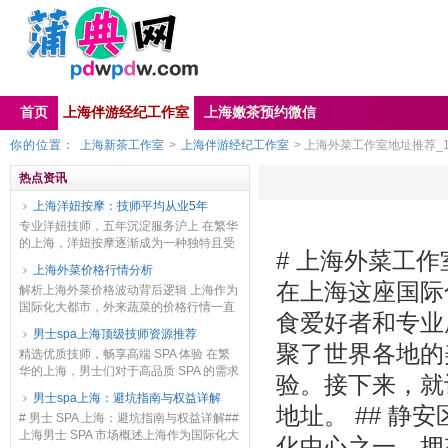
首页
上海伴游经纪工作室
上海嫩茶预约微信
你的位置：
上海新茶工作室
>
上海伴游经纪工作室
> 上海外菜工作室地址推荐_1
热点资讯
上海洋妞按摩：技师平均从业5年
专业洋妞技师，五年沉淀服务沪上 在繁华
的上海，洋妞按摩逐渐成为一种独特且受
# 上海外菜工作
欢迎的养生方式。这里的洋妞按摩店汇聚
上海外菜价格行情分析
了众多优秀的技师，她们平均拥有5年的
在上海这座国际
解析上海外菜价格波动背后逻辑 上海作为
从业经验，这一...
国际化大都市，外来蔬菜的价格行情一直
食爱好者和专业
备受关注。外菜价格受多种因素影响，供
男士spa上海顶级技师资源推荐
应端首当其冲。比如，山东是上海重要的
聚了世界各地的
精选优质技师，畅享高端 SPA 体验 在繁
蔬菜供应地之一...
华的上海，男士们对于高品质 SPA 的需求
验。接下来，就
日益增长。而技师的专业水平则是决定
男士spa上海：避坑指南与权益详解
SPA 体验好坏的关键因素。以下为您推
地址。 ## 
# 男士 SPA 上海：避坑指南与权益详解##
荐...
上海男士 SPA 市场概述上海作为国际化大
化中心之一，拥