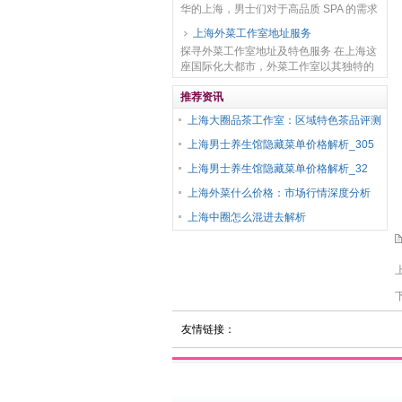
华的上海，男士们对于高品质 SPA 的需求
日益增长。而技师的专业水平则是决定
上海外菜工作室地址服务
SPA 体验好坏的关键因素。以下为您推
探寻外菜工作室地址及特色服务 在上海这
荐...
座国际化大都市，外菜工作室以其独特的
美食魅力吸引着众多食客。外菜工作室地
址服务是一项极为贴心且重要的服务内
推荐资讯
容。 对于想要品...
上海大圈品茶工作室：区域特色茶品评测
上海男士养生馆隐藏菜单价格解析_305
上海男士养生馆隐藏菜单价格解析_32
上海外菜什么价格：市场行情深度分析
上海中圈怎么混进去解析
友情链接：