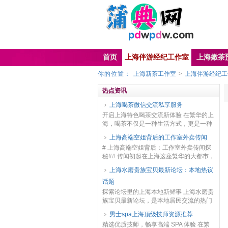
首页
上海伴游经纪工作室
上海嫩茶
你的位置：
上海新茶工作室
>
上海伴游经纪工
热点资讯
上海喝茶微信交流私享服务
开启上海特色喝茶交流新体验 在繁华的上
海，喝茶不仅是一种生活方式，更是一种
文化的传承与交流。我们特别推出上海喝
上海高端空姐背后的工作室外卖传闻
茶微信交流私享服务，为广大茶友搭建一
# 上海高端空姐背后：工作室外卖传闻探
个专属的交流平...
秘## 传闻初起在上海这座繁华的大都市，
关于高端空姐背后存在工作室外卖服务的
上海水磨贵族宝贝最新论坛：本地热议
传闻悄然兴起。起初，这些传闻只是在一
话题
些社交圈子...
探索论坛里的上海本地新鲜事 上海水磨贵
族宝贝最新论坛，是本地居民交流的热门
平台，上面的热议话题丰富多彩。其中，
男士spa上海顶级技师资源推荐
上海的特色水磨场所推荐是经久不衰的话
精选优质技师，畅享高端 SPA 体验 在繁
题。不少网友会...